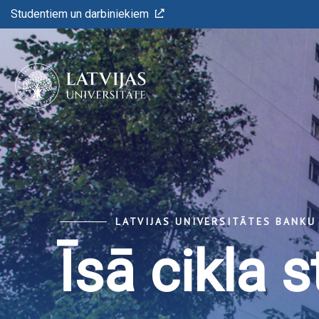
Studentiem un darbiniekiem
LATVIJAS UNIVERSITĀTES BANK
Īsā cikla s