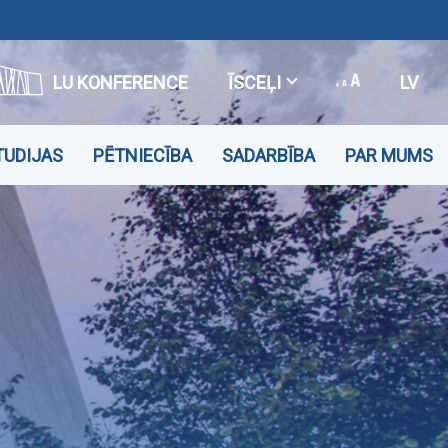
LU KONFERENCE
ĪSCEĻI
LV
TUDIJAS
PĒTNIECĪBA
SADARBĪBA
PAR MUMS