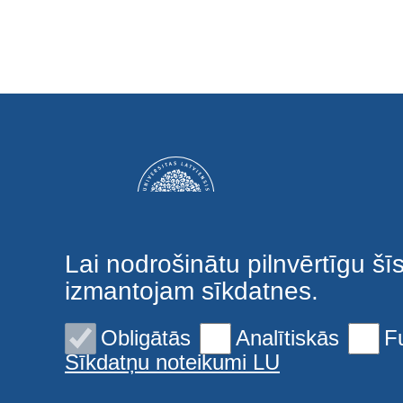
Lai nodrošinātu pilnvērtīgu šī
izmantojam sīkdatnes.
Obligātās
Analītiskās
F
Sīkdatņu noteikumi LU
© 2026 Latvijas Universitāte. Visas tiesības aizsargātas
Sīkdatnes