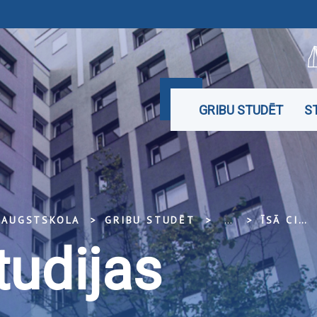
GRIBU STUDĒT
S
U AUGSTSKOLA
GRIBU STUDĒT
...
ĪSĀ CIKLA STUDIJAS
tudijas