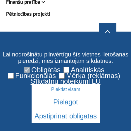
Finanšu pratība
Pētniecības projekti
Lai nodrošinātu pilnvērtīgu šīs vietnes lietošanas
pieredzi, mēs izmantojam sīkdatnes.
Obligātās
Analītiskās
Funkcionālās
Mērķa (reklāmas)
Sīkdatņu noteikumi LU
Piekrist visam
Pielāgot
Apstiprināt obligātās
© 2026 Latvijas Universitāte. Visas tiesības aizsargātas