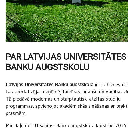
PAR LATVIJAS UNIVERSITĀTES
BANKU AUGSTSKOLU
Latvijas Universitātes Banku augstskola
ir LU biznesa s
kas specializējas uzņēmējdarbības, finanšu un vadības zi
Tā piedāvā modernas un starptautiski atzītas studiju
programmas, apvienojot akadēmiskās zināšanas ar prak
prasmēm.
Par daļu no LU saimes Banku augstskola kļūst no 2025.