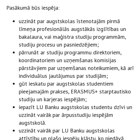
Pasākumā būs iespēja:
uzzināt par augstskolas īstenotajām pirmā
līmeņa profesionālās augstākās izglītības un
bakalaura, vai maģistra studiju programmām,
studiju procesu un pasniedzējiem;
pārrunāt ar studiju programmu direktoriem,
koordinatoriem un uzņemšanas komisijas
pārstāvjiem par uzņemšanas noteikumiem, kā arī
individuālus jautājumus par studijām;
gūt ieskatu par augstskolas studentiem
pieejamajām prakses, ERASMUS+ starptautisko
studiju un karjeras iespējām;
iepazīt LU Banku augstskolas studentu dzīvi un
uzzināt vairāk par ārpusstudiju iespējām
augstskolā.
uzzināt vairāk par LU Banku augstskolas
attīstību un plašo iespēju klāstu, ko piedāvā