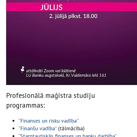
Profesionālā maģistra studiju
programmas:
“
Finanses un risku vadība
”
“
Finanšu vadība
” (tālmācība)
“
Starptautiskās finanses un banku darbība
”