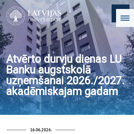
Atvērto durvju dienas LU
Banku augstskolā
uzņemšanai 2026./2027.
akadēmiskajam gadam
16.06.2026.