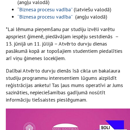
(angļu valodā)
“
Biznesa procesu vadība”
(latviešu valodā)
“Biznesa procesu vadība”
(angļu valodā)
*Lai lēmuma pieņemšanu par studiju izvēli varētu
apspriest ģimenē, piedāvājam iespēju sestdienās –
13. jūnijā un 11. jūlijā – Atvērto durvju dienas
pasākumā kopā ar topošajiem studentiem piedalīties
arī viņu ģimenes locekļiem.
Dalībai Atvērto durvju dienās īsā cikla un bakalaura
studiju programmu interesentiem lūgums aizpildīt
reģistrācijas anketu! Tas ļaus mums operatīvi ar Jums
sazināties, nepieciešamības gadījumā nosūtīt
informāciju tiešsaistes pieslēgumam.