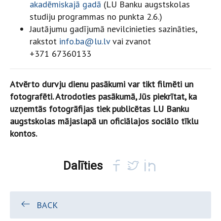
akadēmiskajā gadā
(LU Banku augstskolas
studiju programmas no punkta 2.6.)
Jautājumu gadījumā nevilcinieties sazināties,
rakstot
info.ba@lu.lv
vai zvanot
+371 67360133
Atvērto durvju dienu pasākumi var tikt filmēti un
fotografēti. Atrodoties pasākumā, Jūs piekrītat, ka
uzņemtās fotogrāfijas tiek publicētas LU Banku
augstskolas mājaslapā un oficiālajos sociālo tīklu
kontos.
Dalīties
BACK