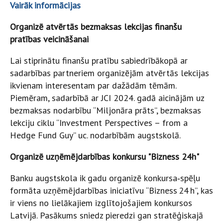
Vairāk informācijas
Organizē atvērtās bezmaksas lekcijas finanšu
pratības veicināšanai
Lai stiprinātu finanšu pratību sabiedrībākopā ar
sadarbības partneriem organizējām atvērtās lekcijas
ikvienam interesentam par dažādām tēmām.
Piemēram, sadarbībā ar JCI 2024. gadā aicinājām uz
bezmaksas nodarbību “Miljonāra prāts”, bezmaksas
lekciju ciklu “Investment Perspectives – from a
Hedge Fund Guy” uc. nodarbībām augstskolā.
Organizē uzņēmējdarbības konkursu "Bizness 24h"
Banku augstskola ik gadu organizē konkursa‑spēļu
formāta uzņēmējdarbības iniciatīvu “Bizness 24 h”, kas
ir viens no lielākajiem izglītojošajiem konkursos
Latvijā. Pasākums sniedz pieredzi gan stratēģiskajā