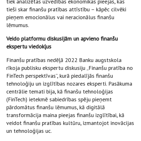
tiek analizētas uzvedības ekonomikas pieejas, kas
tieši skar finanšu pratības attīstību – kāpēc cilvēki
pieņem emocionālus vai neracionālus finanšu
lēmumus.
Veido platformu diskusijām un apvieno finanšu
ekspertu viedokļus
Finanšu pratības nedēļā 2022 Banku augstskola
rīkoja publisku ekspertu diskusiju „Finanšu pratība no
FinTech perspektīvas”, kurā piedalījās finanšu
tehnoloģiju un izglītības nozares eksperti. Pasākuma
centrālie temati bija, kā finanšu tehnoloģijas
(FinTech) ietekmē sabiedrības spēju pieņemt
pārdomātus finanšu lēmumus, kā digitālā
transformācija maina pieejas finanšu izglītībai, kā
veidot finanšu pratības kultūru, izmantojot inovācijas
un tehnoloģijas uc.