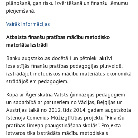
plānošanā, gan risku izvērtēšanā un finanšu lēmumu
pieņemšanā.
Vairāk informācijas
Atbalsta finanšu pratības mācību metodisko
materiāla izstrādi
Banku augstskolas docētāji un pētnieki aktīvi
iesaistījās finanšu pratības pedagoģijas pilnveidē,
izstrādājot metodiskos mācību materiālus ekonomikā
strādājošiem pedagogiem.
Kopā ar Āgenskalna Valsts ģimnāzijas pedagogiem
un sadarbībā ar partneriem no Vācijas, Beļģijas un
Austrijas laikā no 2012. līdz 2014. gadam augstskola
īstenoja Comenius Mūžizglītības projektu “Finanšu
pratības līmeņa paaugstināšana skolās”. Projekta
ietvaros tika izstrādāts mācību metodiskais