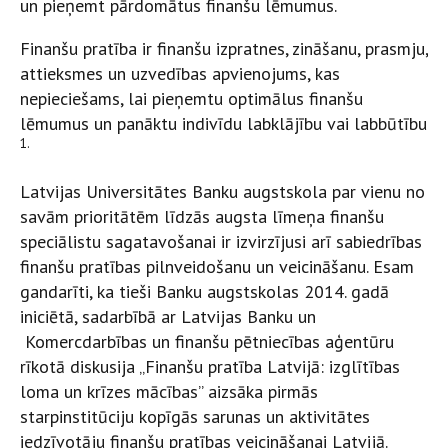
un pieņemt pārdomātus finanšu lēmumus.
Finanšu pratība ir finanšu izpratnes, zināšanu, prasmju,
attieksmes un uzvedības apvienojums, kas
nepieciešams, lai pieņemtu optimālus finanšu
lēmumus un panāktu indivīdu labklājību vai labbūtību
1.
Latvijas Universitātes Banku augstskola par vienu no
savām prioritātēm līdzās augsta līmeņa finanšu
speciālistu sagatavošanai ir izvirzījusi arī sabiedrības
finanšu pratības pilnveidošanu un veicināšanu. Esam
gandarīti, ka tieši Banku augstskolas 2014. gadā
iniciētā, sadarbībā ar Latvijas Banku un
Komercdarbības un finanšu pētniecības aģentūru
rīkotā diskusija „Finanšu pratība Latvijā: izglītības
loma un krīzes mācības” aizsāka pirmās
starpinstitūciju kopīgās sarunas un aktivitātes
iedzīvotāju finanšu pratības veicināšanai Latvijā.