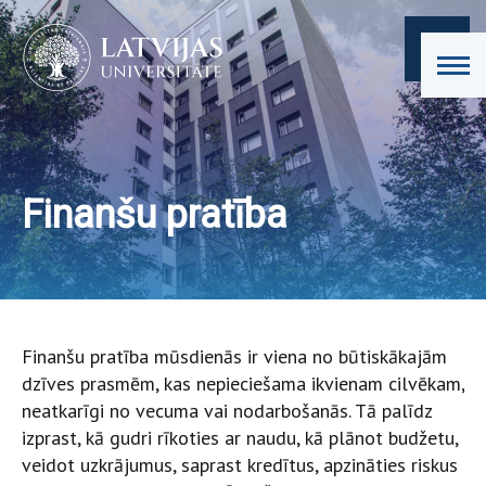
Finanšu pratība
Finanšu pratība mūsdienās ir viena no būtiskākajām
dzīves prasmēm, kas nepieciešama ikvienam cilvēkam,
neatkarīgi no vecuma vai nodarbošanās. Tā palīdz
izprast, kā gudri rīkoties ar naudu, kā plānot budžetu,
veidot uzkrājumus, saprast kredītus, apzināties riskus