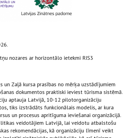
026.
tņu nozares ar horizontālo ietekmi RIS3
ipus un Zaļā kursa prasības no mērķa uzstādījumiem
ošanas dokumentos praktiski ieviest tūrisma sistēmā.
iju aptauja Latvijā, 10-12 pilotorganizāciju
tos, tiks izstrādāts funkcionālais modelis, ar kura
rsus un procesus apritīguma ieviešanai organizācijā.
olitikas veidotājiem Latvijā, lai veidotu atbalstošu
skas rekomendācijas, kā organizāciju līmenī veikt