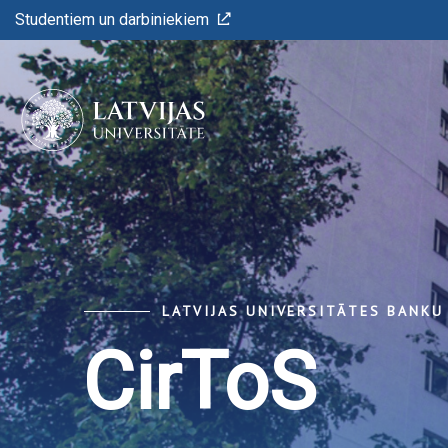
Studentiem un darbiniekiem
LATVIJAS UNIVERSITĀTES BANK
CirToS