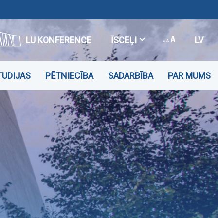
LU KONFERENCE
ĪSCEĻI
LV
TUDIJAS
PĒTNIECĪBA
SADARBĪBA
PAR MUMS