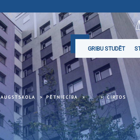
GRIBU STUDĒT
S
U AUGSTSKOLA
PĒTNIECĪBA
...
CIRTOS