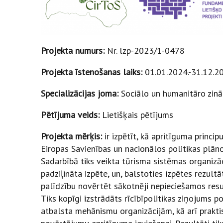
Projekta numurs:
Nr. lzp-2023/1-0478
Projekta īstenošanas laiks:
01.01.2024.-31.12.2
Specializācijas joma:
Sociālo un humanitāro zinā
Pētījuma veids:
Lietišķais pētījums
Projekta mērķis:
ir izpētīt, kā apritīguma princ
Eiropas Savienības un nacionālos politikas plān
Sadarbībā tiks veikta tūrisma sistēmas organizāc
padziļināta izpēte, un, balstoties izpētes rezultā
palīdzību novērtēt sākotnēji nepieciešamos resu
Tiks kopīgi izstrādāts rīcībīpolitikas ziņojums p
atbalsta mehānismu organizācijām, kā arī prakti