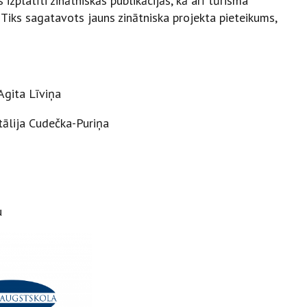
izplatīti zinātniskās publikācijās, kā arī tūrisma
 Tiks sagatavots jauns zinātniska projekta pieteikums,
Agita Līviņa
tālija Cudečka-Puriņa
u