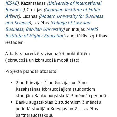
ICSAE
),
Kazahstānas
(
University of International
Business
)
, Gruzijas
(
Georgian Institute of Public
Affairs
),
Libānas
(
Modern University for Business
and Science
),
Izraēlas
(
College of Law and
Business,
Bar-Ilan University
)
un Indijas
(
AIMS
Institute of Higher Education
) augstākās izglītības
iestādēm.
Atbalsts paredzēts vismaz 53 mobilitātēm
(iebraucošā un izbraucošā mobilitāte).
Projektā plānots atbalsts:
2 no Krievijas, 1 no Gruzijas un 2 no
Kazahstānas iebraucošajiem studentiem
studijām Banku augstskolā 3 mēnešu periodā.
Banku augstskolas 2 studentiem 3 mēnešu
periodā studijām Krievijas un 2 – Izraēlas
partneraugstskolā.