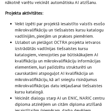
nākotnē varētu veicināt automātisku AI atzīšanu.
Projekta aktivitātes:
Veikt izpēti par projektā iesaistīto valstīs esošo
mikrokvalifikāciju un tiešsaistes kursu katalogu
vadlīnijām, pieejām un prakses piemēriem.
Uzlabot un pielāgot OCTRA projekta ietvaros
izstrādātās vadlīnijas tiešsaistes kursu
katalogiem, vienojoties par būtiskākajiem AI
kvalifikāciju un mikrokvalifikāciju informācijas
elementiem, kuri palīdzētu strukturēti un
caurskatāmi atspoguļot AI kvalifikācija un
mikrokvalifikāciju, kā arī sniegtu risinājumus
mikrokvalifikācijas datu iekļaušanai tiešsaistes
kursu katalogā.
Veicināt dialogu starp AI un ENIC, NARIC centru
diploma atzinējiem un citām diploma atzīšanā
iesaistītajām (piemēram, darba devējiem,